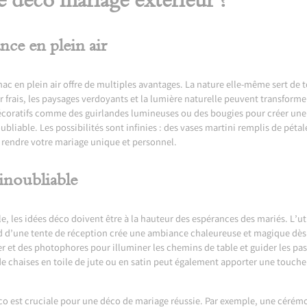
e déco mariage extérieur ?
nce en plein air
nac
en plein air offre de multiples avantages. La nature elle-même sert de 
air frais, les paysages verdoyants et la lumière naturelle peuvent transfor
coratifs comme des guirlandes lumineuses ou des bougies pour créer une
iable. Les possibilités sont infinies : des vases martini remplis de pétale
 rendre votre mariage unique et personnel.
inoubliable
e, les idées déco doivent être à la hauteur des espérances des mariés. L’u
nd d’une tente de réception crée une ambiance chaleureuse et magique dès
 et des photophores pour illuminer les chemins de table et guider les pas 
e chaises en toile de jute ou en satin peut également apporter une touche 
éco est cruciale pour une déco de mariage réussie. Par exemple, une cérém