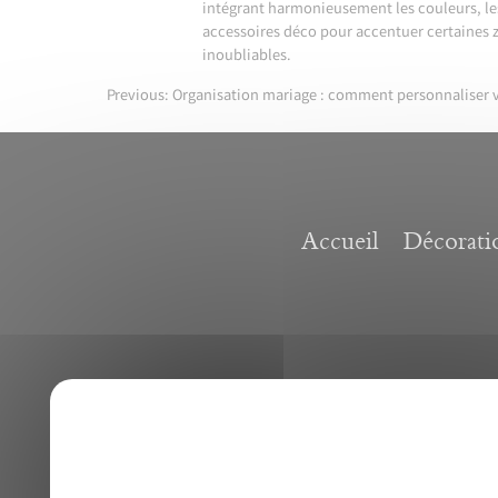
intégrant harmonieusement les couleurs, les
accessoires déco pour accentuer certaines 
inoubliables.
Previous:
Organisation mariage : comment personnaliser 
Post
navigation
Accueil
Décorati
16140 AIGRE