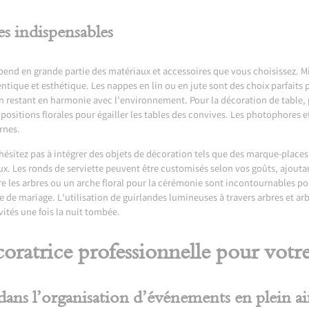
es indispensables
pend en grande partie des matériaux et accessoires que vous choisissez. Mi
tique et esthétique. Les nappes en lin ou en jute sont des choix parfaits p
 restant en harmonie avec l’environnement. Pour la décoration de table, p
ositions florales pour égailler les tables des convives. Les photophores e
rnes.
hésitez pas à intégrer des objets de décoration tels que des marque-places 
x. Les ronds de serviette peuvent être customisés selon vos goûts, ajouta
e les arbres ou un arche floral pour la cérémonie sont incontournables pou
ée de mariage. L’utilisation de guirlandes lumineuses à travers arbres et ar
vités une fois la nuit tombée.
coratrice professionnelle pour votr
dans l’organisation d’événements en plein ai