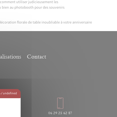
t comment utiliser judicieusement les
ou bien au photobooth pour des souvenirs
écoration florale de table inoubliable à votre anniversaire
lisations
Contact
undefined
06 29 25 62 87