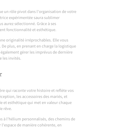
ue un rôle pivot dans l’organisation de votre
atrice expérimentée saura sublimer
us aurez sélectionné. Grâce à ses
nt fonctionnalité et esthétique.
ne originalité irréprochables. Elle vous
. De plus, en prenant en charge la logistique
t également gérer les imprévus de dernière
 les invités.
r
re qui raconte votre histoire et reflète vos
éception, les accessoires des mariés, et
de et esthétique qui met en valeur chaque
de rêve.
s à l’hélium personnalisés, des chemins de
r l’espace de manière cohérente, en