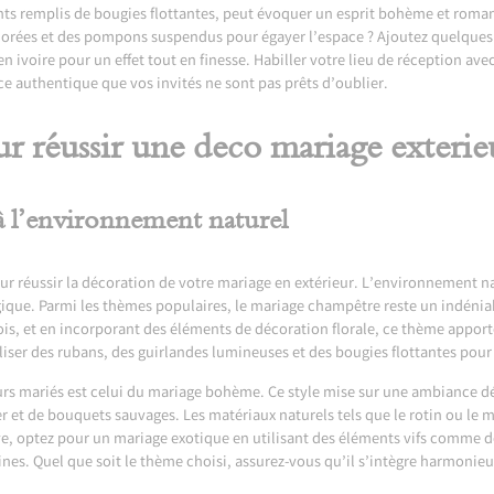
nts remplis de bougies flottantes, peut évoquer un esprit bohème et roman
lorées et des pompons suspendus pour égayer l’espace ? Ajoutez quelques
 ivoire pour un effet tout en finesse. Habiller votre lieu de réception ave
e authentique que vos invités ne sont pas prêts d’oublier.
ur réussir une deco mariage exterie
à l’environnement naturel
r réussir la décoration de votre mariage en extérieur. L’environnement nat
que. Parmi les thèmes populaires, le mariage champêtre reste un indéniab
bois, et en incorporant des éléments de décoration florale, ce thème appor
iser des rubans, des guirlandes lumineuses et des bougies flottantes pour u
rs mariés est celui du mariage bohème. Ce style mise sur une ambiance d
er et de bouquets sauvages. Les matériaux naturels tels que le rotin ou le 
ive, optez pour un mariage exotique en utilisant des éléments vifs comme 
aines. Quel que soit le thème choisi, assurez-vous qu’il s’intègre harmon