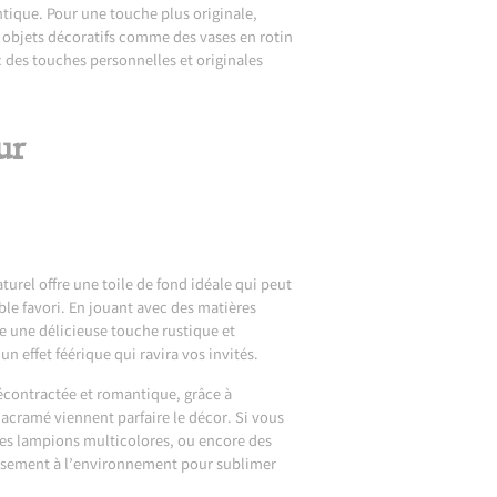
tique. Pour une touche plus originale,
 objets décoratifs comme des vases en rotin
c des touches personnelles et originales
ur
urel offre une toile de fond idéale qui peut
le favori. En jouant avec des matières
te une délicieuse touche rustique et
n effet féérique qui ravira vos invités.
écontractée et romantique, grâce à
macramé viennent parfaire le décor. Si vous
des lampions multicolores, ou encore des
ieusement à l’environnement pour sublimer