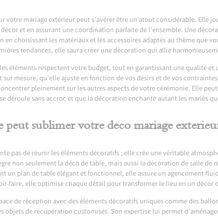
 votre mariage extérieur peut s’avérer être un atout considérable. Elle jo
décor et en assurant une coordination parfaite de l’ensemble. Une décor
n en choisissant les matériaux et les accessoires adaptés au thème que vo
nières tendances, elle saura créer une décoration qui allie harmonieuseme
es éléments respectent votre budget, tout en garantissant une qualité et u
 sur mesure, qu’elle ajuste en fonction de vos désirs et de vos contraintes
concentrer pleinement sur les autres aspects de votre cérémonie. Elle peu
se déroule sans accroc et que la décoration enchante autant les mariés que
peut sublimer votre deco mariage exterieu
te pas de réunir les éléments décoratifs ; elle crée une véritable atmosphè
ègre non seulement la déco de table, mais aussi la décoration de salle de r
nt un plan de table élégant et fonctionnel, elle assure un agencement flui
r-faire, elle optimise chaque détail pour transformer le lieu en un décor 
space de réception avec des éléments décoratifs uniques comme des ballon
des objets de récupération customisés. Son expertise lui permet d’aménage