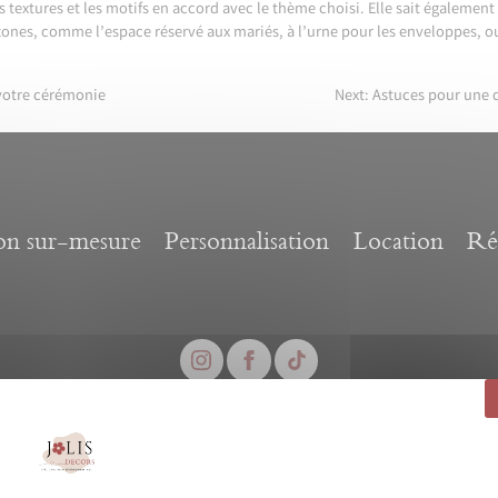
 textures et les motifs en accord avec le thème choisi. Elle sait égalemen
zones, comme l’espace réservé aux mariés, à l’urne pour les enveloppes, 
votre cérémonie
Next:
Astuces pour une d
on sur-mesure
Personnalisation
Location
Réa
contact@jolis-decors.fr