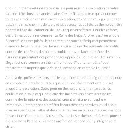
Choisir un thème est une étape cruciale pour réussir la décoration de votre
salle des fêtes lors d’un anniversaire. C’est le fil conducteur qui va orienter
toutes vos décisions en matière de décoration, des ballons aux guirlandes en
passant par les chemins de table et les accessoires de fête. Le thème doit être
adapté à l’âge de l’enfant ou de l’adulte que vous fêterez. Pour les enfants,
des thèmes populaires comme “La Reine des Neiges”, “Avengers” ou encore
“Licorne” sont très prisés. Ils apportent une touche féerique et permettent
d’émerveiller les plus jeunes. Pensez aussi à inclure des éléments décoratifs
comme des confettis, des ballons multicolores en latex ou même des
figurines représentant des personnages appréciés. Pour les adultes, un choix
élégant et chic comme un thème “noir et doré” ou “champêtre” peut
transformer n’importe quelle salle de réception en véritable lieu festif.
Au-delà des préférences personnelles, le thème choisi doit également prendre
en compte d’autres facteurs tels que le lieu de l’événement et le budget
alloué à la décoration. Optez pour un thème qui s’harmonise avec les
couleurs de la salle et qui peut être décliné à travers divers accessoires,
comme des lampions et des bougies, créant ainsi une atmosphère
immersive. L’ambiance doit refléter le caractère des convives, qu’elle soit
joyeuse avec des paillettes et des couleurs vives ou plus calme avec des tons
pastel et des éléments en tissu satinés. Une fois le thème arrêté, vous pouvez
alors passer à l’étape suivante : transformer l’espace pour y intégrer votre
vision.