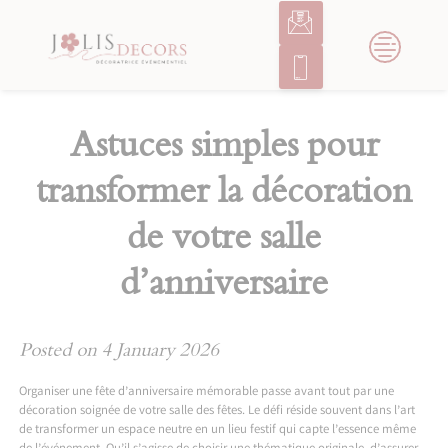
Skip
to
content
Astuces simples pour
transformer la décoration
de votre salle
d’anniversaire
Posted on
4 January 2026
Organiser une fête d’anniversaire mémorable passe avant tout par une
décoration soignée de votre salle des fêtes. Le défi réside souvent dans l’art
de transformer un espace neutre en un lieu festif qui capte l’essence même