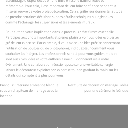
assemblage d’objets décos en une mise en scène harmonieuse et
mémorable. Pour cela, il est important de leur faire confiance pendant la
mise en œuvre de votre projet décoration. Cela signifie leur donner la latitude
de prendre certaines décisions sur des détails techniques ou logistiques
comme l’éclairage, les suspensions et les éléments muraux.
Pour autant, votre implication dans le processus créatif reste essentielle.
Participez aux choix importants et prenez plaisir à voir vos idées évoluer au
gré de leur expertise. Par exemple, si vous aviez une idée précise concernant
l’utilisation de bougies ou de photophores, indiquez-leur comment vous
souhaitez les intégrer. Les professionnels sont là pour vous guider, mais ce
sont aussi vos idées et votre enthousiasme qui donneront vie à votre
évènement. Une collaboration réussie repose sur une véritable synergie :
laissez le décorateur exploiter son expertise tout en gardant la main sur les
détails qui comptent le plus pour vous.
Previous:
Créer une ambiance féerique
Next:
Site de décoration mariage : idées
sous un chapiteau de mariage avec la
pour une cérémonie féérique
Post
location
navigation